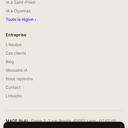
IA à
Saint-Priest
IA à
Oyonnax
Toute la région ›
Entreprise
L'équipe
Cas clients
Blog
Glossaire IA
Nous rejoindre
Contact
LinkedIn
MADE IN AI
·
Étage 3, 7 rue Royale
,
69001
Lyon
·
07 67 65
30 75
· SIREN
942 833 740