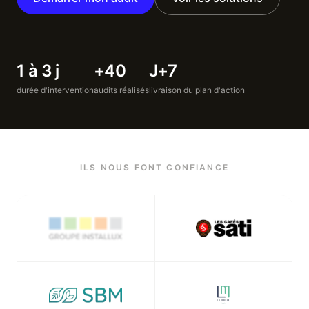
1 à 3 j
+40
J+7
durée d'intervention
audits réalisés
livraison du plan d'action
ILS NOUS FONT CONFIANCE