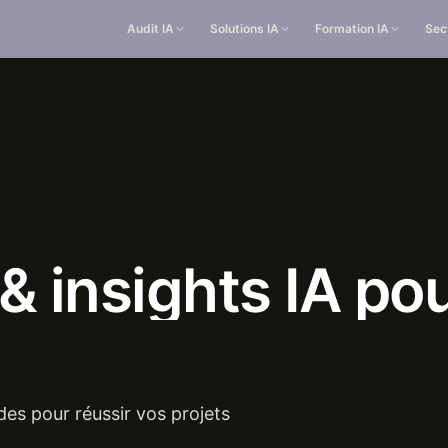
Audit IA
Solutions IA
Formation IA
Sec
&
insights
IA
po
des pour réussir vos projets