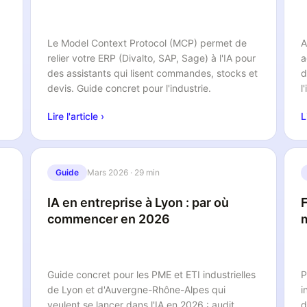
Le Model Context Protocol (MCP) permet de
A
relier votre ERP (Divalto, SAP, Sage) à l'IA pour
a
des assistants qui lisent commandes, stocks et
d
devis. Guide concret pour l'industrie.
l
Lire l'article ›
L
Guide
Mars 2026
·
29 min
IA en entreprise à Lyon : par où
F
commencer en 2026
Guide concret pour les PME et ETI industrielles
P
de Lyon et d'Auvergne-Rhône-Alpes qui
i
veulent se lancer dans l'IA en 2026 : audit,
d