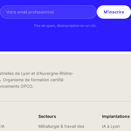
M'inscrire
Pas de spam, désinscription en un clic.
trielles de Lyon et d'Auvergne-Rhône-
A. Organisme de formation certifié
financements OPCO.
Secteurs
Implantations
 IA
Métallurgie & travail des
IA à
Lyon