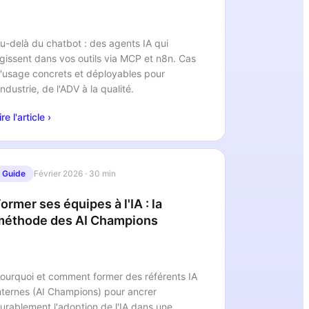
u-delà du chatbot : des agents IA qui
gissent dans vos outils via MCP et n8n. Cas
'usage concrets et déployables pour
'industrie, de l'ADV à la qualité.
ire l'article ›
Guide
Février 2026
·
30 min
ormer ses équipes à l'IA : la
méthode des AI Champions
ourquoi et comment former des référents IA
nternes (AI Champions) pour ancrer
urablement l'adoption de l'IA dans une