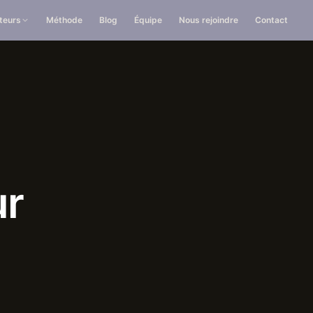
teurs
Méthode
Blog
Équipe
Nous rejoindre
Contact
ur