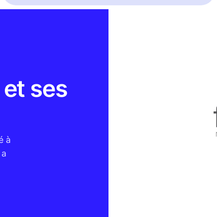
 et ses
é à
 a