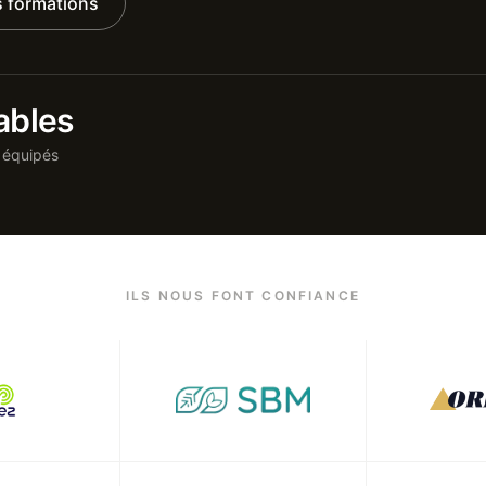
s formations
ables
 équipés
ILS NOUS FONT CONFIANCE