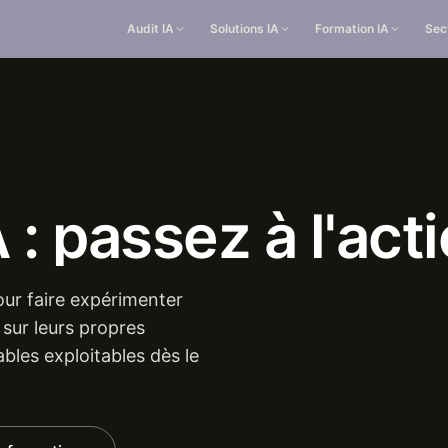
Audit IA
Solutions IA
Formation IA
Sec
A
:
passez
à
l'act
our faire expérimenter
 sur leurs propres
ables exploitables dès le