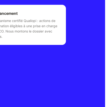
nancement
anisme certifié Qualiopi : actions de
mation éligibles à une prise en charge
O. Nous montons le dossier avec
s.