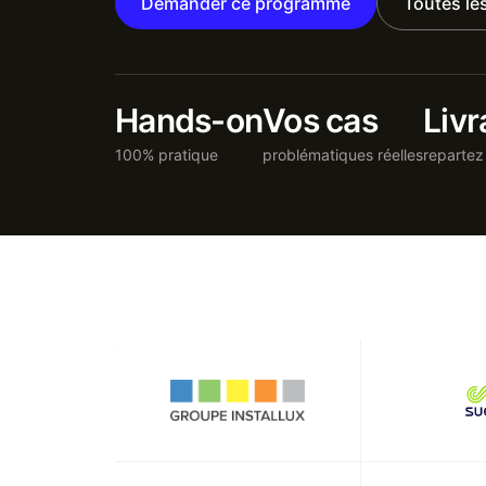
Demander ce programme
Toutes le
Hands-on
Vos cas
Livr
100% pratique
problématiques réelles
repartez