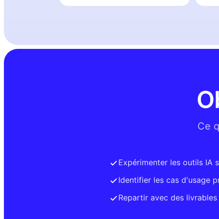
O
Ce q
Expérimenter les outils IA 
Identifier les cas d'usage p
Repartir avec des livrables 