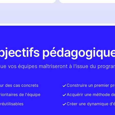
bjectifs pédagogique
ue vos équipes maîtriseront à l'issue du progr
sur des cas concrets
Construire un premier pr
rioritaires de l'équipe
Acquérir une méthode de
réutilisables
Créer une dynamique d'é