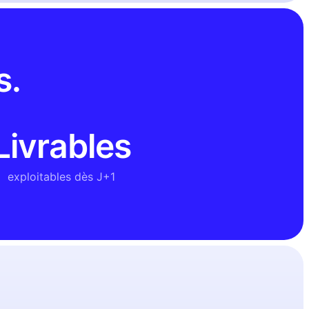
s.
Livrables
exploitables dès J+1