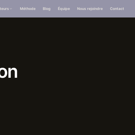
teurs
Méthode
Blog
Équipe
Nous rejoindre
Contact
ion