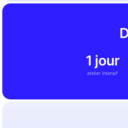
D
1 jour
atelier intensif