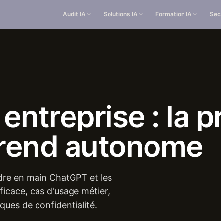
Audit IA
Solutions IA
Formation IA
Sec
entreprise
:
la
p
rend
autonome
dre en main ChatGPT et les
ficace, cas d'usage métier,
iques de confidentialité.