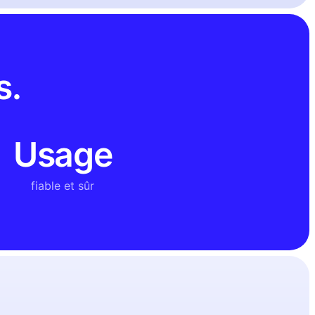
s.
Usage
fiable et sûr