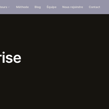
teurs
Méthode
Blog
Équipe
Nous rejoindre
Contact
rise