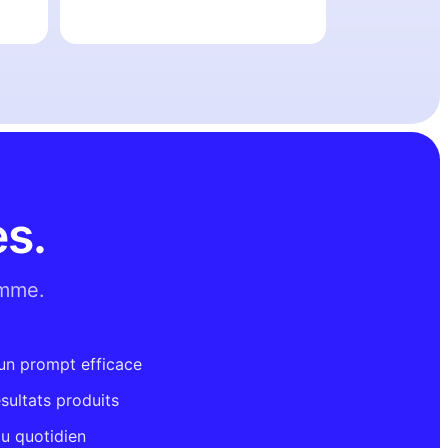
s.
amme.
'un prompt efficace
résultats produits
u quotidien