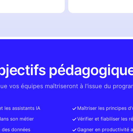
bjectifs pédagogique
ue vos équipes maîtriseront à l'issue du progr
 les assistants IA
Maîtriser les principes d
dans son métier
Vérifier et fiabiliser les 
té des données
Gagner en productivité a