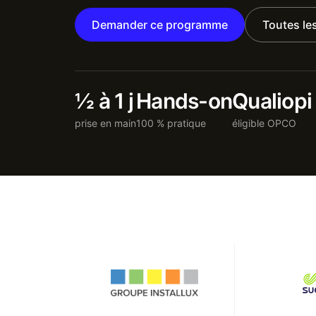
Demander ce programme
Toutes le
½ à 1 j
Hands-on
Qualiopi
prise en main
100 % pratique
éligible OPCO