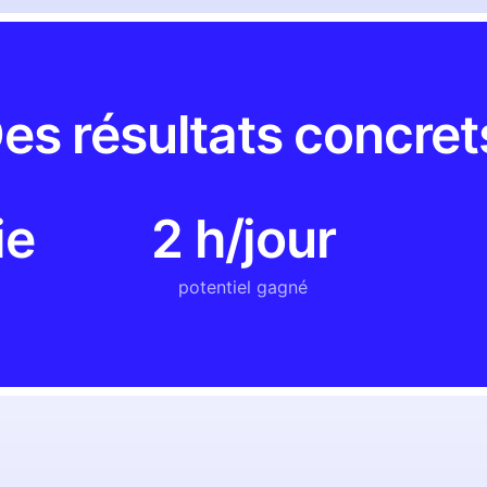
es résultats concret
ie
2 h/jour
potentiel gagné