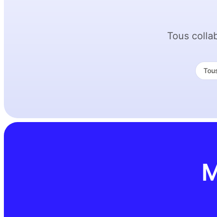
Tous colla
Tous
M