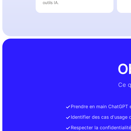
outils IA.
O
Ce q
Prendre en main ChatGPT et
Identifier des cas d'usage 
Respecter la confidentiali