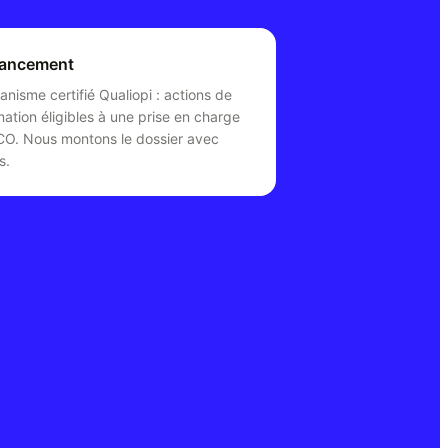
nancement
anisme certifié Qualiopi : actions de
mation éligibles à une prise en charge
O. Nous montons le dossier avec
s.