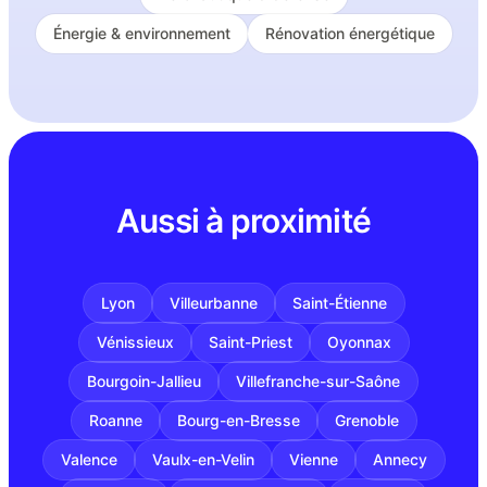
Énergie & environnement
Rénovation énergétique
Aussi à proximité
Lyon
Villeurbanne
Saint-Étienne
Vénissieux
Saint-Priest
Oyonnax
Bourgoin-Jallieu
Villefranche-sur-Saône
Roanne
Bourg-en-Bresse
Grenoble
Valence
Vaulx-en-Velin
Vienne
Annecy