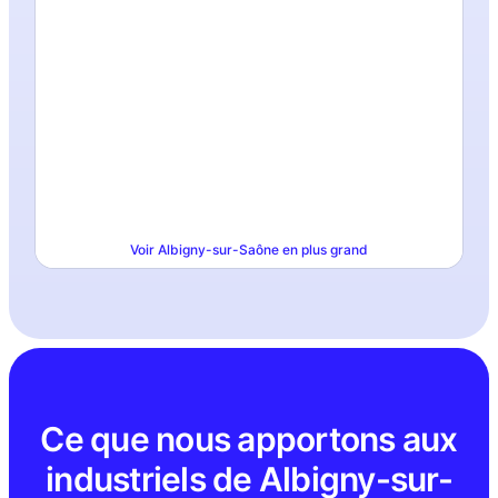
Voir
Albigny-sur-Saône
en plus grand
Ce que nous apportons aux
industriels de Albigny-sur-