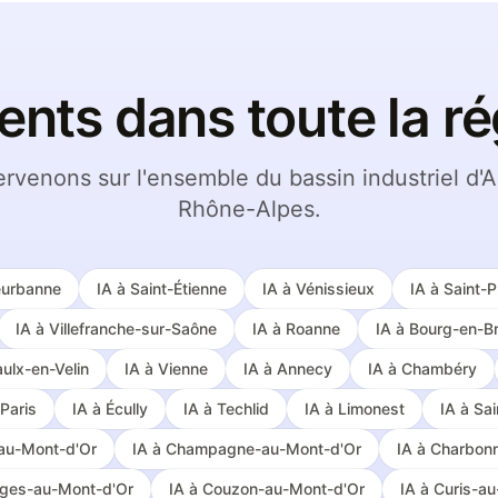
ents dans toute la ré
ervenons sur l'ensemble du bassin industriel d'
Rhône-Alpes.
leurbanne
IA à
Saint-Étienne
IA à
Vénissieux
IA à
Saint-P
IA à
Villefranche-sur-Saône
IA à
Roanne
IA à
Bourg-en-B
ulx-en-Velin
IA à
Vienne
IA à
Annecy
IA à
Chambéry
Paris
IA à
Écully
IA à
Techlid
IA à
Limonest
IA à
Sai
-au-Mont-d'Or
IA à
Champagne-au-Mont-d'Or
IA à
Charbonn
nges-au-Mont-d'Or
IA à
Couzon-au-Mont-d'Or
IA à
Curis-au