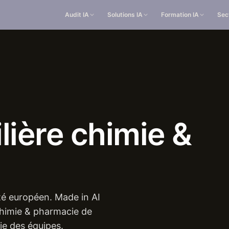
Audit IA
Solutions IA
Formation IA
Sec
ilière
chimie
&
nté européen. Made in AI
 chimie & pharmacie de
ie des équipes.