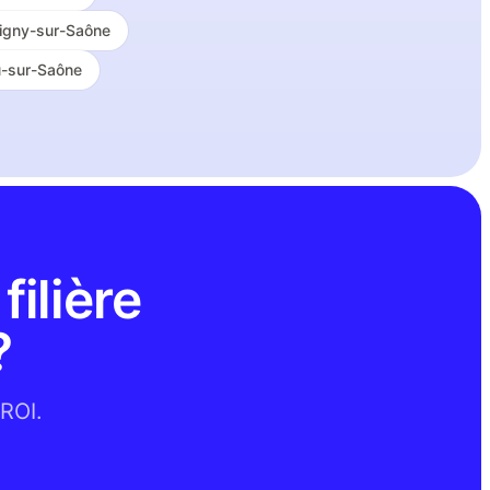
igny-sur-Saône
u-sur-Saône
filière
?
 ROI.