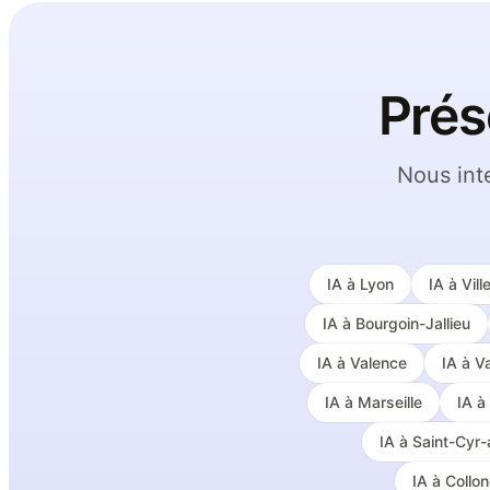
Prés
Nous int
IA à
Lyon
IA à
Vil
IA à
Bourgoin-Jallieu
IA à
Valence
IA à
Va
IA à
Marseille
IA à
IA à
Saint-Cyr
IA à
Collo