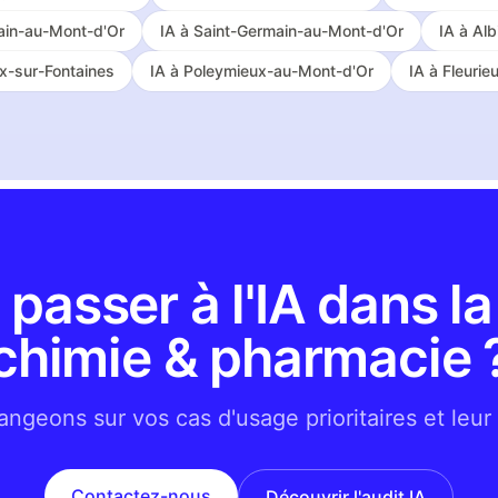
ain-au-Mont-d'Or
IA à
Saint-Germain-au-Mont-d'Or
IA à
Alb
ux-sur-Fontaines
IA à
Poleymieux-au-Mont-d'Or
IA à
Fleurie
 passer à l'IA dans la 
chimie & pharmacie 
ngeons sur vos cas d'usage prioritaires et leur
Contactez-nous
Découvrir l'audit IA