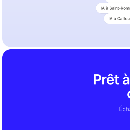
IA à
Saint-Rom
IA à
Caillo
Prêt à
Écha