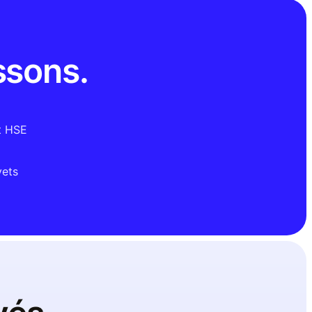
ssons.
t HSE
vets