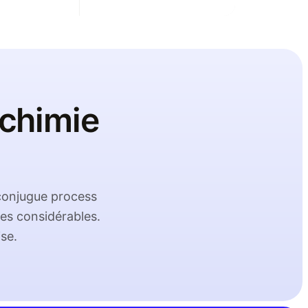
e chimie
 conjugue process
es considérables.
ise.