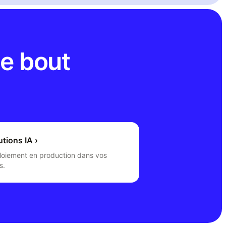
e bout
utions IA
›
loiement en production dans vos
s.