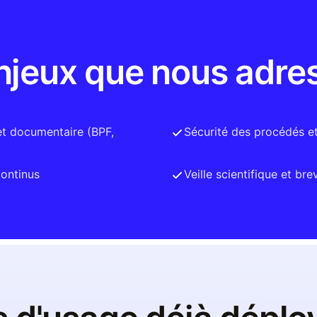
njeux que nous adre
et documentaire (BPF,
Sécurité des procédés e
continus
Veille scientifique et bre