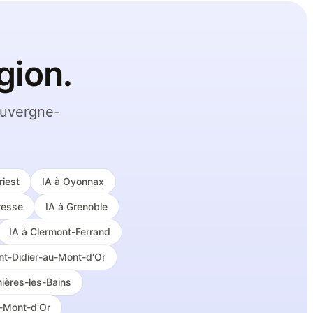
gion.
Auvergne-
riest
IA à
Oyonnax
resse
IA à
Grenoble
IA à
Clermont-Ferrand
nt-Didier-au-Mont-d'Or
ières-les-Bains
-Mont-d'Or