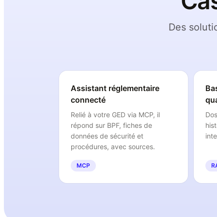
Cas
Des soluti
Assistant réglementaire
Ba
connecté
qua
Relié à votre GED via MCP, il
Dos
répond sur BPF, fiches de
his
données de sécurité et
int
procédures, avec sources.
MCP
R