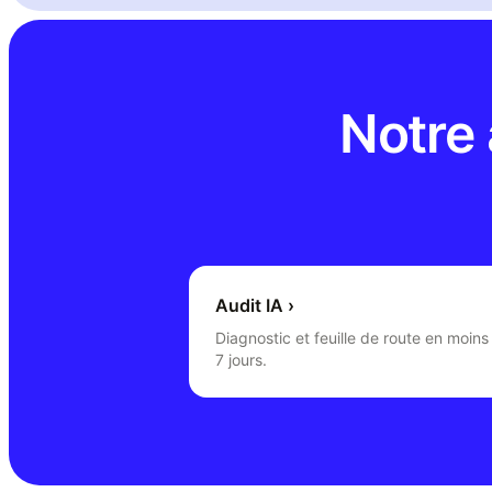
Notre
Audit IA
›
Diagnostic et feuille de route en moins
7 jours.