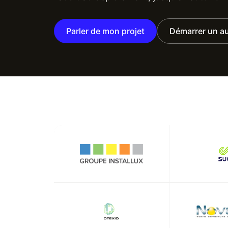
Parler de mon projet
Démarrer un au