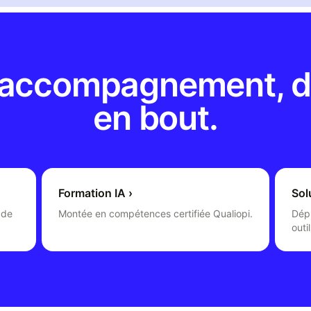
 accompagnement, d
en bout.
Formation IA
›
Sol
 de
Montée en compétences certifiée Qualiopi.
Dép
outil