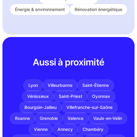
Énergie & environnement
Rénovation énergétique
Aussi à proximité
Lyon
Villeurbanne
Saint-Étienne
Vénissieux
Saint-Priest
Oyonnax
Bourgoin-Jallieu
Villefranche-sur-Saône
Roanne
Grenoble
Valence
Vaulx-en-Velin
Vienne
Annecy
Chambéry