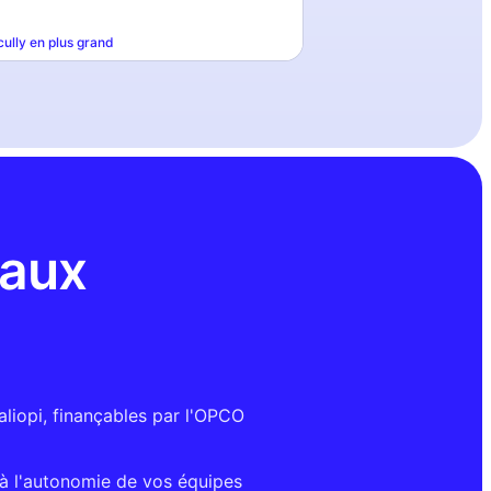
cully
en plus grand
 aux
.
aliopi, finançables par l'OPCO
 l'autonomie de vos équipes