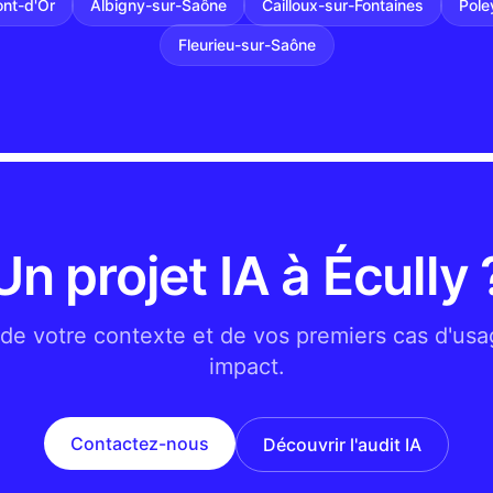
nt-d'Or
Albigny-sur-Saône
Cailloux-sur-Fontaines
Pole
Fleurieu-sur-Saône
Un projet IA à Écully 
de votre contexte et de vos premiers cas d'usa
impact.
Contactez-nous
Découvrir l'audit IA