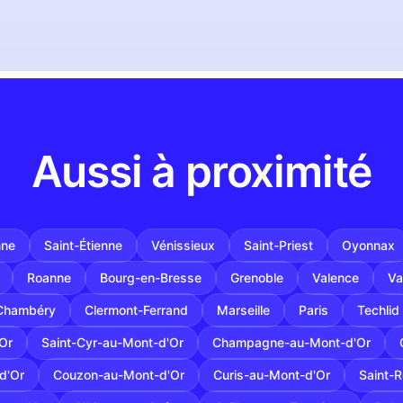
Aussi à proximité
nne
Saint-Étienne
Vénissieux
Saint-Priest
Oyonnax
Roanne
Bourg-en-Bresse
Grenoble
Valence
Va
Chambéry
Clermont-Ferrand
Marseille
Paris
Techlid
'Or
Saint-Cyr-au-Mont-d'Or
Champagne-au-Mont-d'Or
d'Or
Couzon-au-Mont-d'Or
Curis-au-Mont-d'Or
Saint-