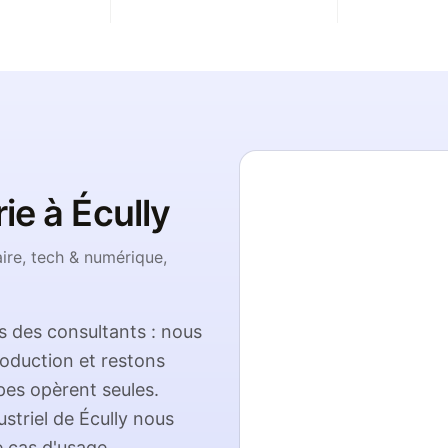
rie à
Écully
aire, tech & numérique,
 des consultants : nous
roduction et restons
pes opèrent seules.
ustriel de
Écully
nous
 cas d'usage.