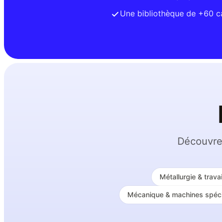
Une bibliothèque de +60 ca
Découvrez
Métallurgie & trava
Mécanique & machines spéci