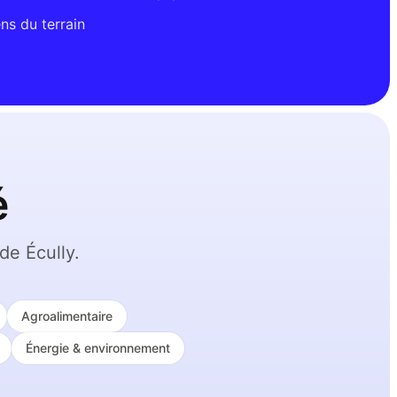
ns du terrain
é
de Écully.
Agroalimentaire
Énergie & environnement