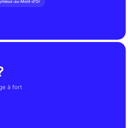
ymieux-au-Mont-d'Or
?
ge à fort