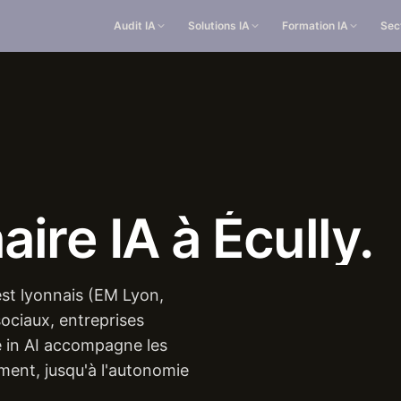
Audit IA
Solutions IA
Formation IA
Sec
aire
IA
à
Écully.
st lyonnais (EM Lyon,
sociaux, entreprises
e in AI accompagne les
ement, jusqu'à l'autonomie