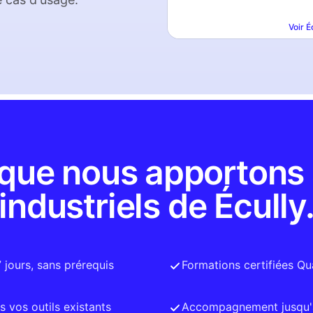
Voir
É
que nous apportons
industriels de Écully
7 jours, sans prérequis
Formations certifiées Qu
 vos outils existants
Accompagnement jusqu'à