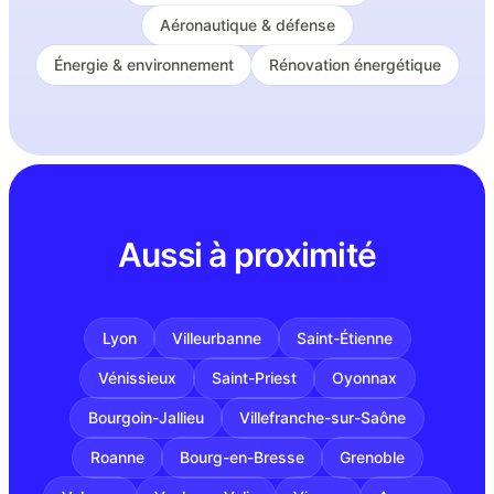
Aéronautique & défense
Énergie & environnement
Rénovation énergétique
Aussi à proximité
Lyon
Villeurbanne
Saint-Étienne
Vénissieux
Saint-Priest
Oyonnax
Bourgoin-Jallieu
Villefranche-sur-Saône
Roanne
Bourg-en-Bresse
Grenoble