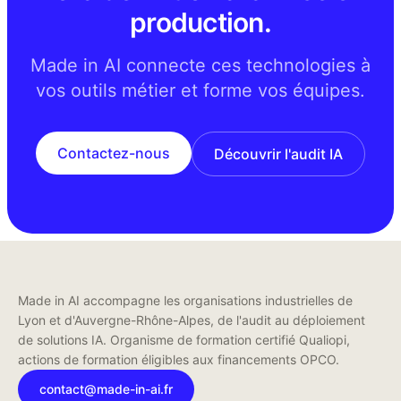
production.
Made in AI connecte ces technologies à
vos outils métier et forme vos équipes.
Contactez-nous
Découvrir l'audit IA
Made in AI accompagne les organisations industrielles de
Lyon et d'Auvergne-Rhône-Alpes, de l'audit au déploiement
de solutions IA. Organisme de formation certifié Qualiopi,
actions de formation éligibles aux financements OPCO.
contact@made-in-ai.fr