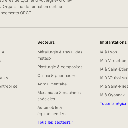
trielles de Lyon et d'Auvergne-Rhône-
A. Organisme de formation certifié
financements OPCO.
Secteurs
Implantations
 IA
Métallurgie & travail des
IA à
Lyon
métaux
s
IA à
Villeurban
Plasturgie & composites
IA à
Saint-Étie
Chimie & pharmacie
eants
IA à
Vénissieux
Agroalimentaire
ntreprise
IA à
Saint-Pries
Mécanique & machines
IA à
Oyonnax
spéciales
Toute la région
Automobile &
équipementiers
Tous les secteurs ›