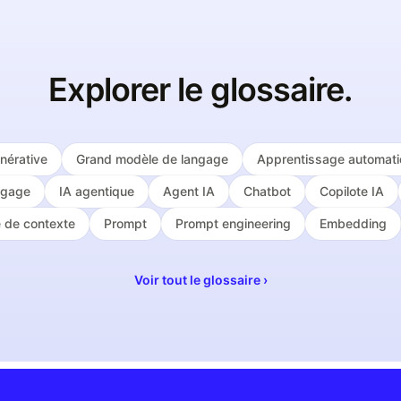
Explorer le glossaire.
nérative
Grand modèle de langage
Apprentissage automat
ngage
IA agentique
Agent IA
Chatbot
Copilote IA
e de contexte
Prompt
Prompt engineering
Embedding
Voir tout le glossaire ›