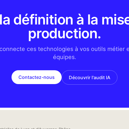
la définition à la mis
production.
connecte ces technologies à vos outils métier 
équipes.
Contactez-nous
Découvrir l'audit IA