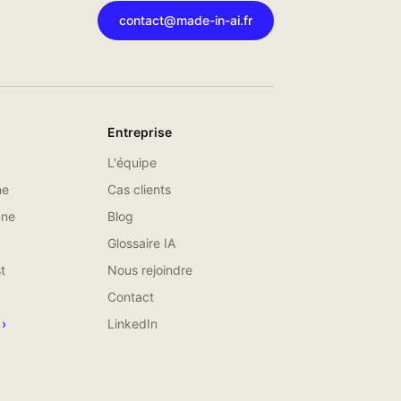
contact@made-in-ai.fr
Entreprise
L'équipe
ne
Cas clients
nne
Blog
Glossaire IA
t
Nous rejoindre
Contact
 ›
LinkedIn